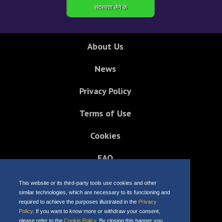
About Us
News
Privacy Policy
Terms of Use
Cookies
FAQ
Contact us
This website or its third-party tools use cookies and other
similar technologies, which are necessary to its functioning and
required to achieve the purposes illustrated in the
Privacy
Policy
. If you want to know more or withdraw your consent,
Masino Ltd. | Copyright © 2022
please refer to the
Cookie Policy
. By closing this banner you